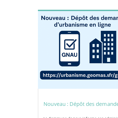
Nouveau : Dépôt des demand
d’urbanisme via le Guichet
Numérique (GNAU)