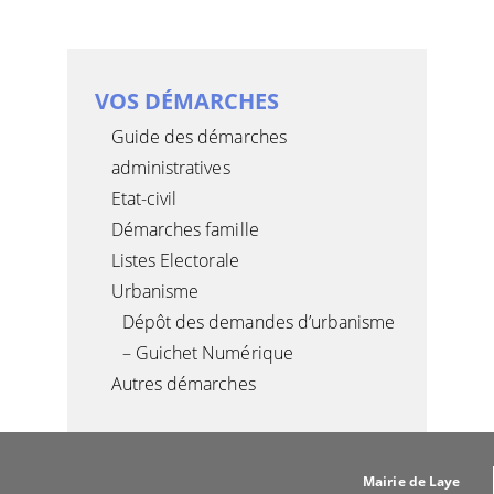
CONSERVATION DE DOCUMENTS
DROITS, ...
RECENSEMENT CITOYEN, JDC ET SERVICE
PROTECTION DES DONNÉES PERSONNELLES ET
NATIONAL
AGIR EN JUSTICE CONTRE L'ADMINISTRATION
DE L'IMAGE
VOLONTARIATS
MESURES CONTRAIGNANTES DE
VOS DÉMARCHES
L'ADMINISTRATION
Guide des démarches
administratives
Etat-civil
Démarches famille
Listes Electorale
Urbanisme
Dépôt des demandes d’urbanisme
– Guichet Numérique
Autres démarches
Mairie de Laye