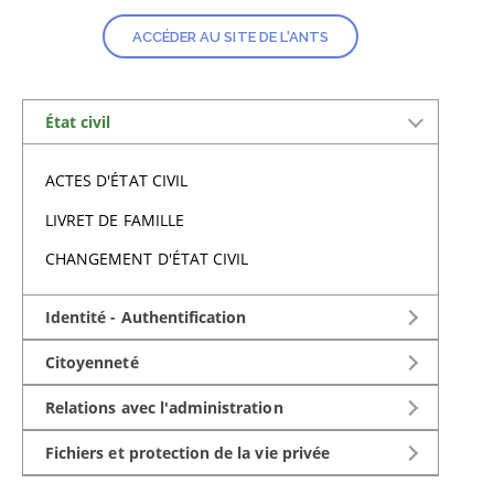
ACCÉDER AU SITE DE L'ANTS
État civil
ACTES D'ÉTAT CIVIL
LIVRET DE FAMILLE
CHANGEMENT D'ÉTAT CIVIL
Identité - Authentification
CARTE D'IDENTITÉ
Citoyenneté
PASSEPORT
ANCIENS COMBATTANTS
Relations avec l'administration
NOM ET PRÉNOM
ÉLECTIONS
OBLIGATIONS DE L'ADMINISTRATION
Fichiers et protection de la vie privée
CERTIFICAT, COPIE, LÉGALISATION ET
MÉDAILLES ET DÉCORATIONS OFFICIELLES
RECOURS ADMINISTRATIF, DÉFENSEUR DES
FICHIERS JUDICIAIRES ET DE POLICE JUDICIAIRE