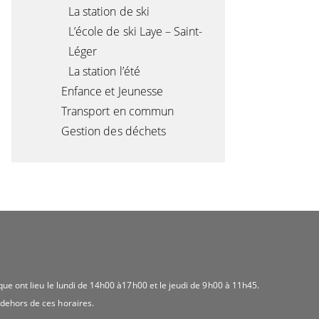
La station de ski
L’école de ski Laye – Saint-
Léger
La station l’été
Enfance et Jeunesse
Transport en commun
Gestion des déchets
ique ont lieu le lundi de 14h00 à17h00 et le jeudi de 9h00 à 11h45.
 dehors de ces horaires.