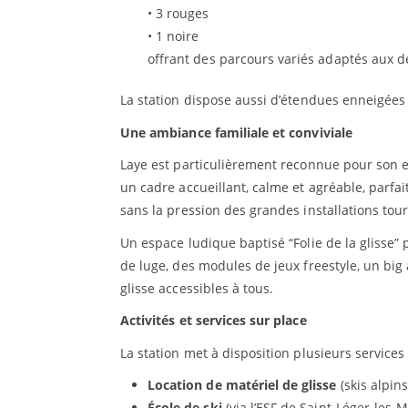
• 3 rouges
• 1 noire
offrant des parcours variés adaptés aux d
La station dispose aussi d’étendues enneigée
Une ambiance familiale et conviviale
Laye est particulièrement reconnue pour son esp
un cadre accueillant, calme et agréable, parfait
sans la pression des grandes installations tour
Un espace ludique baptisé “Folie de la glisse”
de luge, des modules de jeux freestyle, un big 
glisse accessibles à tous.
Activités et services sur place
La station met à disposition plusieurs services 
Location de matériel de glisse
(skis alpin
École de ski
(via l’ESF de Saint-Léger-les-