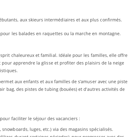
ébutants, aux skieurs intermédiaires et aux plus confirmés.
s pour les balades en raquettes ou la marche en montagne.
rit chaleureux et familial. Idéale pour les familles, elle offre
 pour apprendre la glisse et profiter des plaisirs de la neige
istiques.
 permet aux enfants et aux familles de s’amuser avec une piste
air bag, des pistes de tubing (bouées) et d’autres activités de
pour faciliter le séjour des vacanciers :
s, snowboards, luges, etc.) via des magasins spécialisés.
Mélèzes durant certaines périodes), pour progresser avec des