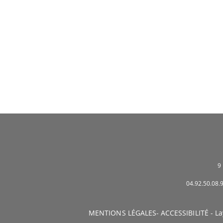
9
04.92.50.08
MENTIONS LÉGALES
-
ACCESSIBILITÉ
- La