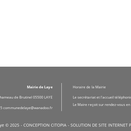
Mairie de Laye
Horaire de la Mairie
 hameau de Brutinel 05500 LAYE
Le secrétariat et l'accueil téléphon
Le Maire reçoit sur rendez-vous en
.95 communedelaye@wanadoo.fr
ye © 2025 -
CONCEPTION CITOPIA
-
SOLUTION DE SITE INTERNET P