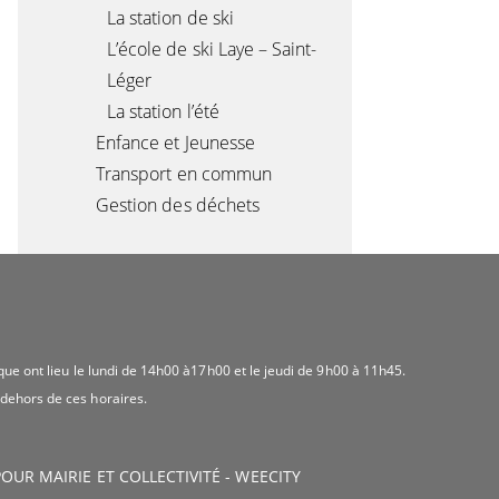
La station de ski
L’école de ski Laye – Saint-
Léger
La station l’été
Enfance et Jeunesse
Transport en commun
Gestion des déchets
ique ont lieu le lundi de 14h00 à17h00 et le jeudi de 9h00 à 11h45.
 dehors de ces horaires.
OUR MAIRIE ET COLLECTIVITÉ - WEECITY