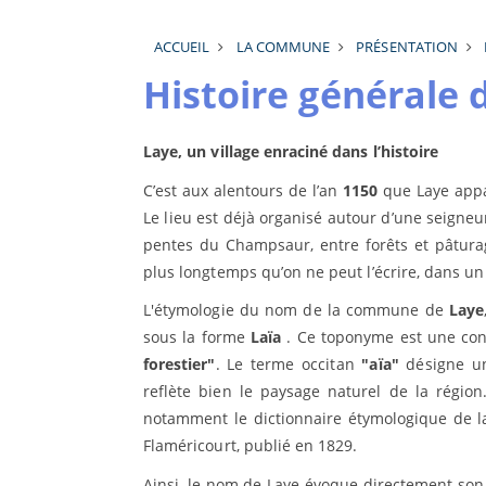
ACCUEIL
LA COMMUNE
PRÉSENTATION
Histoire générale
Laye, un village enraciné dans l’histoire
C’est aux alentours de l’an
1150
que Laye appar
Le lieu est déjà organisé autour d’une seigneu
pentes du Champsaur, entre forêts et pâtura
plus longtemps qu’on ne peut l’écrire, dans 
L'étymologie du nom de la commune de
Laye
sous la forme
Laïa
. Ce toponyme est une cont
forestier"
. Le terme occitan
"aïa"
désigne un
reflète bien le paysage naturel de la région
notamment le dictionnaire étymologique de l
Flaméricourt, publié en 1829.
Ainsi, le nom de Laye évoque directement son 