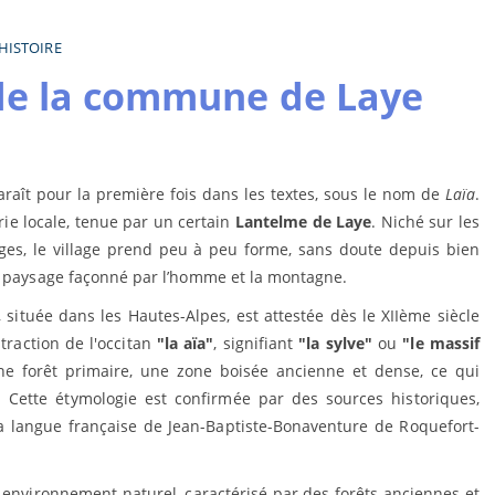
HISTOIRE
 de la commune de Laye
aît pour la première fois dans les textes, sous le nom de
Laïa
.
rie locale, tenue par un certain
Lantelme de Laye
. Niché sur les
ges, le village prend peu à peu forme, sans doute depuis bien
un paysage façonné par l’homme et la montagne.
, située dans les Hautes-Alpes, est attestée dès le XIIème siècle
raction de l'occitan
"la aïa"
, signifiant
"la sylve"
ou
"le massif
e forêt primaire, une zone boisée ancienne et dense, ce qui
. Cette étymologie est confirmée par des sources historiques,
a langue française de Jean-Baptiste-Bonaventure de Roquefort-
environnement naturel, caractérisé par des forêts anciennes et